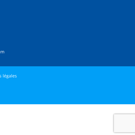
om
 légales