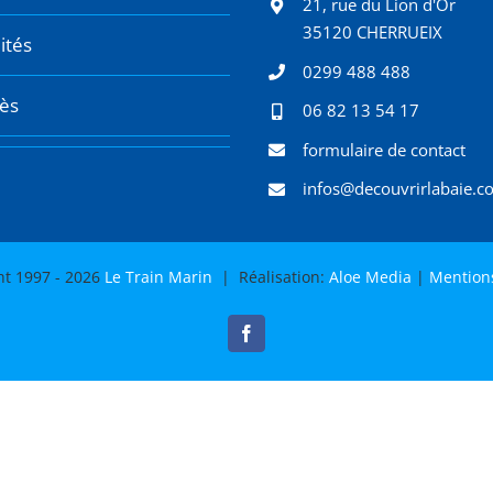
21, rue du Lion d'Or
35120 CHERRUEIX
ités
0299 488 488
cès
06 82 13 54 17
formulaire de contact
infos@decouvrirlabaie.c
ht 1997 -
2026
Le Train Marin
| Réalisation:
Aloe Media
|
Mentions
Facebook