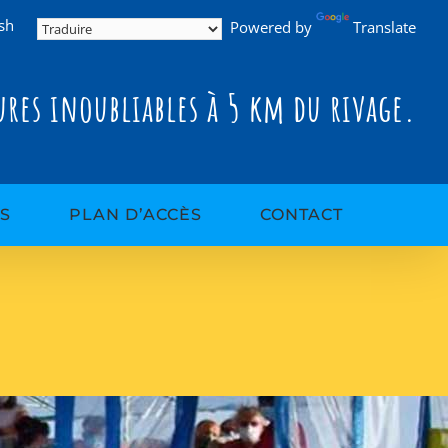
sh
Powered by
Translate
res inoubliables à 5 km du rivage.
S
PLAN D’ACCÈS
CONTACT