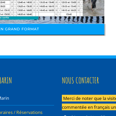
 EN GRAND FORMAT
MARIN
NOUS CONTACTER
Marin
Merci de noter que la visit
commentée en français u
oraires / Réservations