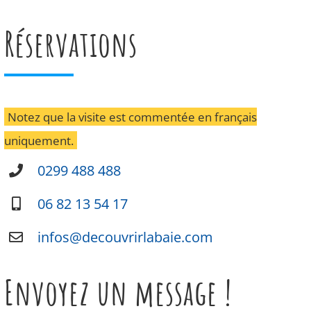
Réservations
Notez que la visite est commentée en français
uniquement.
0299 488 488
06 82 13 54 17
infos@decouvrirlabaie.com
Envoyez un message !